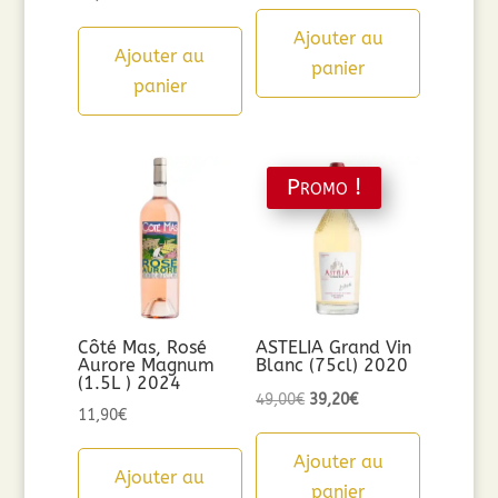
Ajouter au
Ajouter au
panier
panier
Promo !
Côté Mas, Rosé
ASTELIA Grand Vin
Aurore Magnum
Blanc (75cl) 2020
(1.5L ) 2024
Le
Le
49,00
€
39,20
€
11,90
€
prix
prix
initial
actuel
Ajouter au
Ajouter au
était :
est :
panier