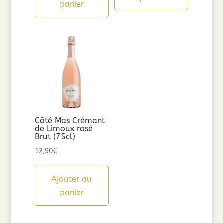
panier
49,00€.
39,20€.
Côté Mas Crémant
de Limoux rosé
Brut (75cl)
12,90
€
Ajouter au
panier