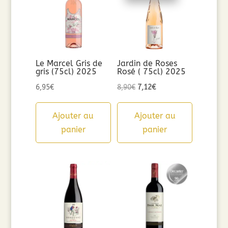
Le Marcel Gris de
Jardin de Roses
gris (75cl) 2025
Rosé ( 75cl) 2025
Le
Le
6,95
€
8,90
€
7,12
€
prix
prix
initial
actuel
Ajouter au
Ajouter au
était :
est :
panier
panier
8,90€.
7,12€.