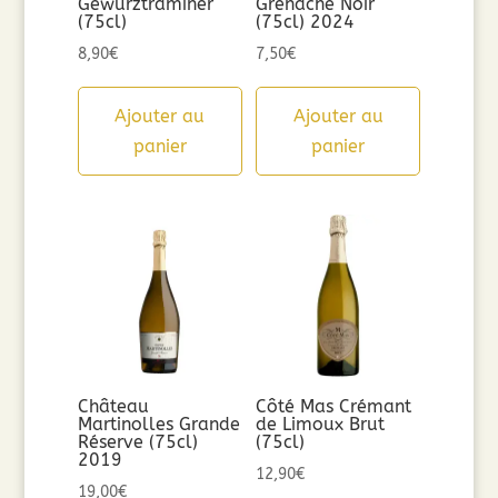
Gewurztraminer
Grenache Noir
(75cl)
(75cl) 2024
8,90
€
7,50
€
Ajouter au
Ajouter au
panier
panier
Château
Côté Mas Crémant
Martinolles Grande
de Limoux Brut
Réserve (75cl)
(75cl)
2019
12,90
€
19,00
€