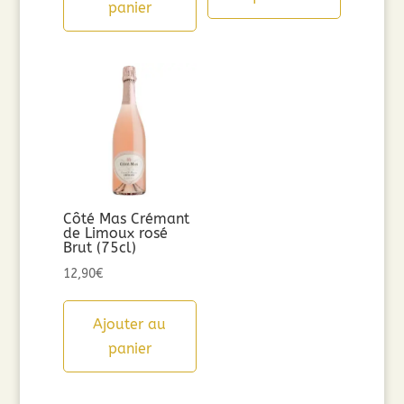
panier
49,00€.
39,20€.
Côté Mas Crémant
de Limoux rosé
Brut (75cl)
12,90
€
Ajouter au
panier