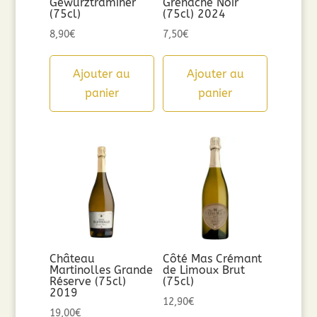
Gewurztraminer
Grenache Noir
(75cl)
(75cl) 2024
8,90
€
7,50
€
Ajouter au
Ajouter au
panier
panier
Château
Côté Mas Crémant
Martinolles Grande
de Limoux Brut
Réserve (75cl)
(75cl)
2019
12,90
€
19,00
€