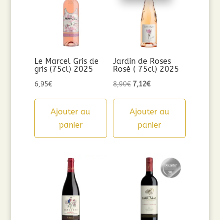
Le Marcel Gris de
Jardin de Roses
gris (75cl) 2025
Rosé ( 75cl) 2025
Le
Le
6,95
€
8,90
€
7,12
€
prix
prix
initial
actuel
Ajouter au
Ajouter au
était :
est :
panier
panier
8,90€.
7,12€.