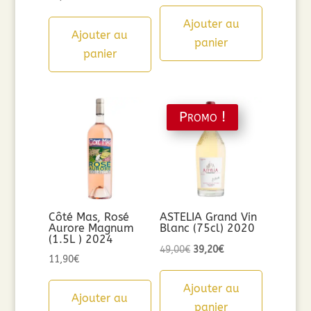
Ajouter au
Ajouter au
panier
panier
Promo !
Côté Mas, Rosé
ASTELIA Grand Vin
Aurore Magnum
Blanc (75cl) 2020
(1.5L ) 2024
Le
Le
49,00
€
39,20
€
11,90
€
prix
prix
initial
actuel
Ajouter au
Ajouter au
était :
est :
panier