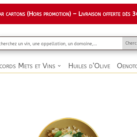
 cartons (Hors promotion) – Livraison offerte dès 36
cords Mets et Vins
Huiles d’Olive
Oenoto