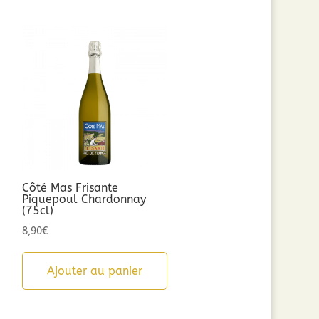
Côté Mas Frisante
Piquepoul Chardonnay
(75cl)
8,90
€
Ajouter au panier