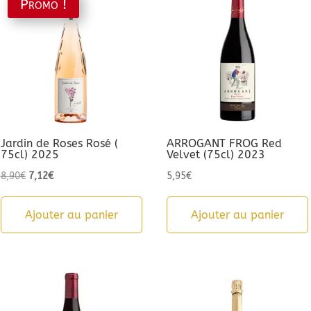
Promo !
Jardin de Roses Rosé (
ARROGANT FROG Red
75cl) 2025
Velvet (75cl) 2023
Le
Le
8,90
€
7,12
€
5,95
€
prix
prix
initial
actuel
Ajouter au panier
Ajouter au panier
était :
est :
8,90€.
7,12€.