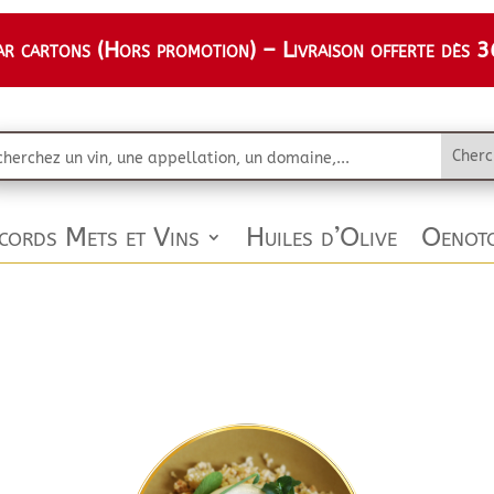
 cartons (Hors promotion) – Livraison offerte dès 36
cords Mets et Vins
Huiles d’Olive
Oenoto