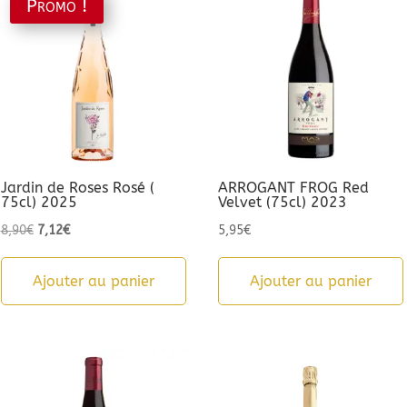
Promo !
Jardin de Roses Rosé (
ARROGANT FROG Red
75cl) 2025
Velvet (75cl) 2023
Le
Le
8,90
€
7,12
€
5,95
€
prix
prix
initial
actuel
Ajouter au panier
Ajouter au panier
était :
est :
8,90€.
7,12€.