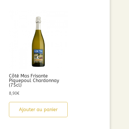
Côté Mas Frisante
Piquepoul Chardonnay
(75cl)
8,90
€
Ajouter au panier