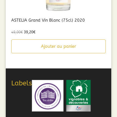
ASTELIA Grand Vin Blanc (75cl) 2020
Le
Le
49,00
€
39,20
€
prix
prix
initial
actuel
Ajouter au panier
était :
est :
49,00€.
39,20€.
Labels