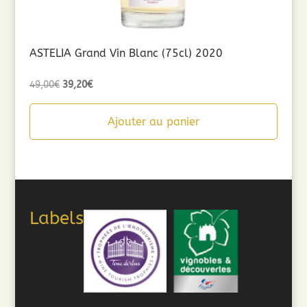
ASTELIA Grand Vin Blanc (75cl) 2020
Le
Le
49,00
€
39,20
€
prix
prix
initial
actuel
Ajouter au panier
était :
est :
49,00€.
39,20€.
Labels