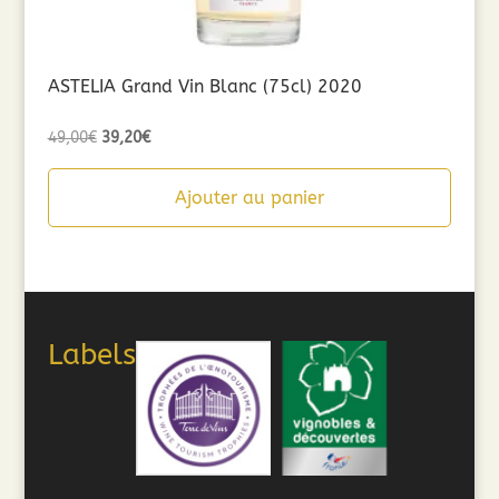
ASTELIA Grand Vin Blanc (75cl) 2020
Le
Le
49,00
€
39,20
€
prix
prix
initial
actuel
Ajouter au panier
était :
est :
49,00€.
39,20€.
Labels