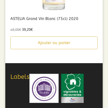
ASTELIA Grand Vin Blanc (75cl) 2020
Le
Le
49,00
€
39,20
€
prix
prix
initial
actuel
Ajouter au panier
était :
est :
49,00€.
39,20€.
Labels