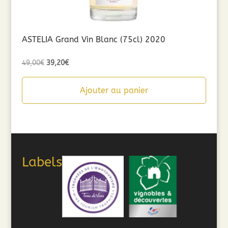
ASTELIA Grand Vin Blanc (75cl) 2020
Le
Le
49,00
€
39,20
€
prix
prix
initial
actuel
Ajouter au panier
était :
est :
49,00€.
39,20€.
Labels