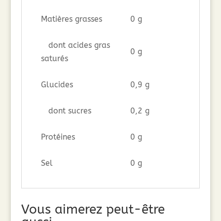
Matières grasses
0 g
dont acides gras
0 g
saturés
Glucides
0,9 g
dont sucres
0,2 g
Protéines
0 g
Sel
0 g
Vous aimerez peut-être