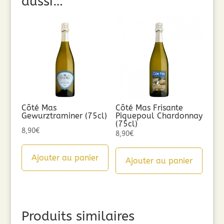
aussi…
Côté Mas
Côté Mas Frisante
Gewurztraminer (75cl)
Piquepoul Chardonnay
(75cl)
8,90
€
8,90
€
Ajouter au panier
Ajouter au panier
Produits similaires