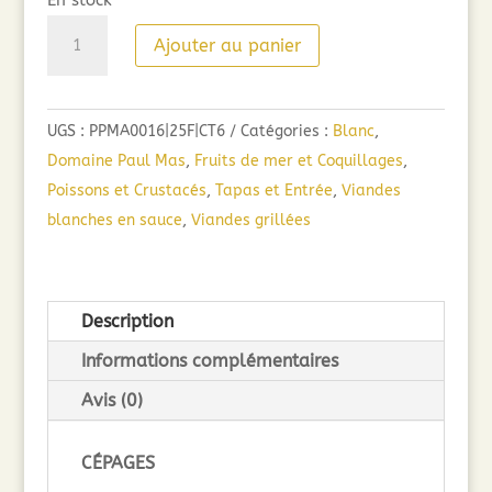
En stock
quantité
Ajouter au panier
de
Paul
Mas
UGS :
PPMA0016|25F|CT6
Catégories :
Blanc
,
Le
Domaine Paul Mas
,
Fruits de mer et Coquillages
,
Chardonnay
Poissons et Crustacés
,
Tapas et Entrée
,
Viandes
(75cl)
blanches en sauce
,
Viandes grillées
2025
Description
Informations complémentaires
Avis (0)
CÉPAGES