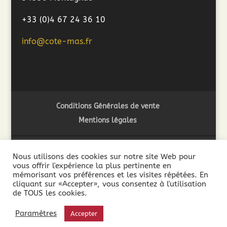
+33 (0)4 67 24 36 10
info@cote-mas.fr
Conditions Générales de vente
Mentions légales
Nous utilisons des cookies sur notre site Web pour
vous offrir l'expérience la plus pertinente en
2018 ©Côté Mas - L'abus d'alcool est dangereux pour la
mémorisant vos préférences et les visites répétées. En
santé. A consommer avec modération - La vente de boissons
cliquant sur «Accepter», vous consentez à l'utilisation
de TOUS les cookies.
alcooliques est interdite aux mineurs de moins de 18 ans. La
preuve de la majorité de l’acheteur est exigée au moment de
Paramètres
Accepter
la vente en ligne.