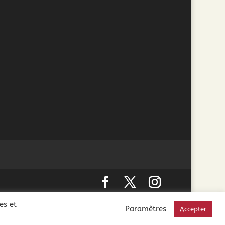
 interdite aux mineurs de moins de 18 ans. La preuve
es et
Paramètres
Accepter