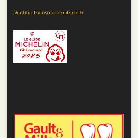
Qualite-tourisme-occitanie.fr