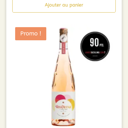
initial
actuel
Ajouter au panier
était :
est :
7,50€.
6,00€.
Promo !