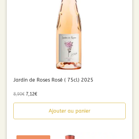
Jardin de Roses Rosé ( 75cl) 2025
Le
Le
8,90
€
7,12
€
prix
prix
initial
actuel
Ajouter au panier
était :
est :
8,90€.
7,12€.