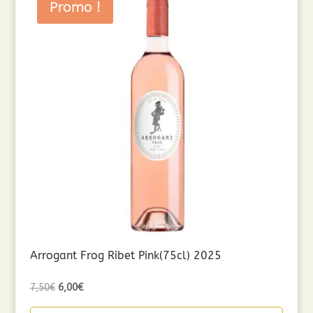
Promo !
Arrogant Frog Ribet Pink(75cl) 2025
Le
Le
7,50
€
6,00
€
prix
prix