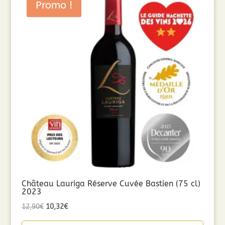
Promo !
Château Lauriga Réserve Cuvée Bastien (75 cl)
2023
Le
Le
12,90
€
10,32
€
prix
prix