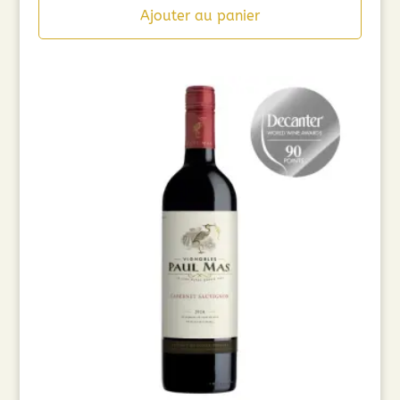
initial
actuel
Ajouter au panier
était :
est :
12,90€.
10,32€.