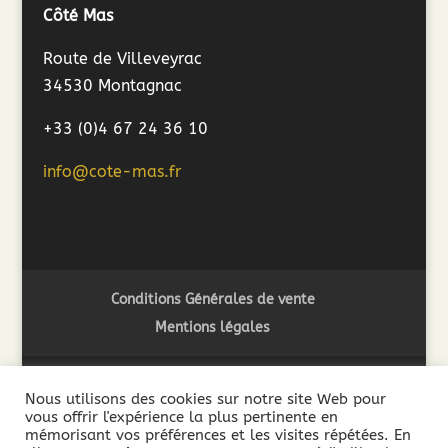
Côté Mas
Route de Villeveyrac
34530 Montagnac
+33 (0)4 67 24 36 10
info@cote-mas.fr
Conditions Générales de vente
Mentions légales
Nous utilisons des cookies sur notre site Web pour
vous offrir l'expérience la plus pertinente en
2018 ©Côté Mas - L'abus d'alcool est dangereux pour la
mémorisant vos préférences et les visites répétées. En
santé. A consommer avec modération - La vente de boissons