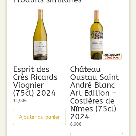
Esprit des
Château
Crès Ricards
Oustau Saint
Viognier
André Blanc –
(75cl) 2024
Art Edition –
Costières de
11,00
€
Nîmes (75cl)
2024
Ajouter au panier
8,90
€