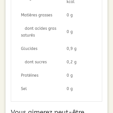
kcal
Matières grasses
0 g
dont acides gras
0 g
saturés
Glucides
0,9 g
dont sucres
0,2 g
Protéines
0 g
Sel
0 g
Vous aimerez peut-être