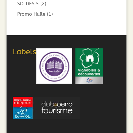
SOLDES 5
(2)
Promo Huile
(1)
Labels