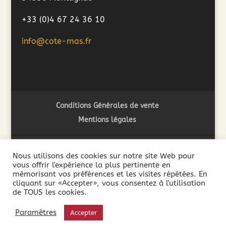
+33 (0)4 67 24 36 10
info@cote-mas.fr
Conditions Générales de vente
Mentions légales
Nous utilisons des cookies sur notre site Web pour
vous offrir l'expérience la plus pertinente en
2018 ©Côté Mas - L'abus d'alcool est dangereux pour la
mémorisant vos préférences et les visites répétées. En
santé. A consommer avec modération - La vente de boissons
cliquant sur «Accepter», vous consentez à l'utilisation
de TOUS les cookies.
alcooliques est interdite aux mineurs de moins de 18 ans. La
preuve de la majorité de l’acheteur est exigée au moment de
Paramètres
Accepter
la vente en ligne.