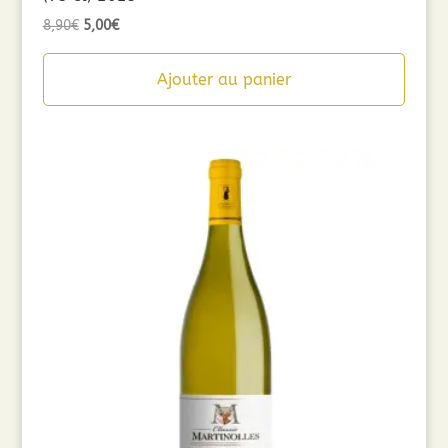
Le
Le
8,90
€
5,00
€
prix
prix
initial
actuel
Ajouter au panier
était :
est :
8,90€.
5,00€.