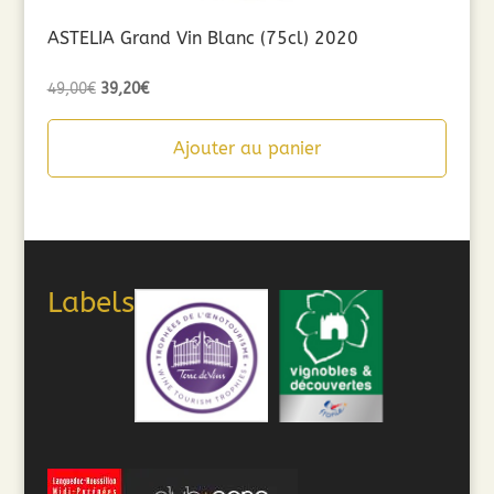
ASTELIA Grand Vin Blanc (75cl) 2020
Le
Le
49,00
€
39,20
€
prix
prix
initial
actuel
Ajouter au panier
était :
est :
49,00€.
39,20€.
Labels