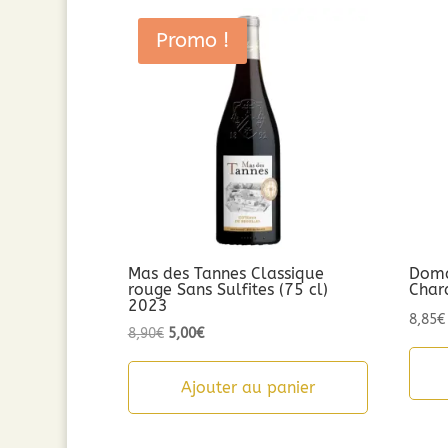
Promo !
Mas des Tannes Classique
Doma
rouge Sans Sulfites (75 cl)
Char
2023
8,85
€
Le
Le
8,90
€
5,00
€
prix
prix
initial
actuel
Ajouter au panier
était :
est :
8,90€.
5,00€.