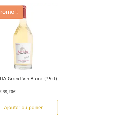
romo !
LIA Grand Vin Blanc (75cl)
0
Le
Le
€
39,20
€
prix
prix
initial
actuel
Ajouter au panier
était :
est :
49,00€.
39,20€.