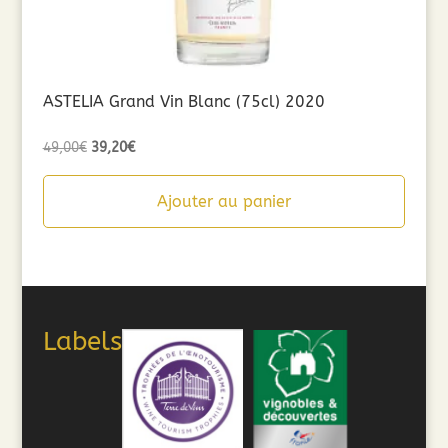
ASTELIA Grand Vin Blanc (75cl) 2020
Le
Le
49,00
€
39,20
€
prix
prix
initial
actuel
Ajouter au panier
était :
est :
49,00€.
39,20€.
Labels