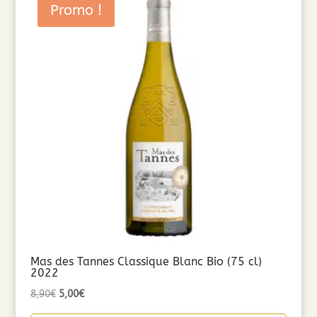
Promo !
Mas des Tannes Classique Blanc Bio (75 cl)
2022
Le
Le
8,90
€
5,00
€
prix
prix