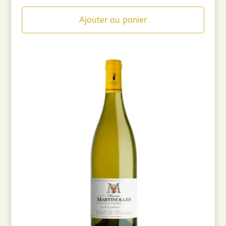
prix
prix
initial
actuel
Ajouter au panier
était :
est :
8,90€.
5,00€.