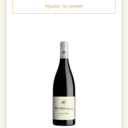
initial
actuel
Ajouter au panier
était :
est :
8,90€.
5,00€.