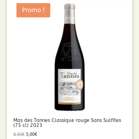
Promo !
Mas des Tannes Classique rouge Sans Sulfites
(75 cl) 2023
Le
Le
8,90
€
5,00
€