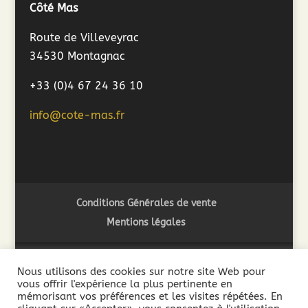
Côté Mas
Route de Villeveyrac
34530 Montagnac
+33 (0)4 67 24 36 10
info@cote-mas.fr
Conditions Générales de vente
Mentions légales
Nous utilisons des cookies sur notre site Web pour
vous offrir l'expérience la plus pertinente en
2018 ©Côté Mas - L'abus d'alcool est dangereux pour la
mémorisant vos préférences et les visites répétées. En
santé. A consommer avec modération - La vente de boissons