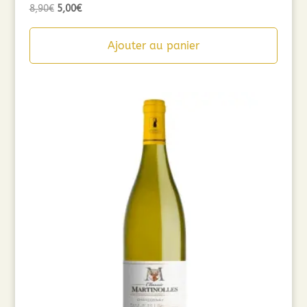
Le
Le
8,90
€
5,00
€
prix
prix
initial
actuel
Ajouter au panier
était :
est :
8,90€.
5,00€.