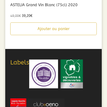
ASTELIA Grand Vin Blanc (75cl) 2020
Le
Le
49,00
€
39,20
€
prix
prix
initial
actuel
Ajouter au panier
était :
est :
49,00€.
39,20€.
Labels