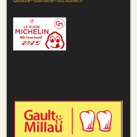
Qualite-tourisme-occitanie.fr