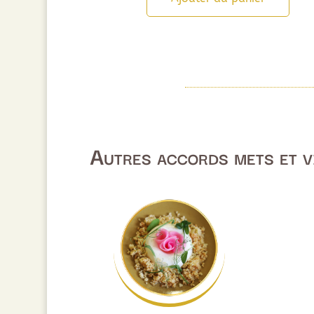
était :
est :
49,00€.
39,20€.
Autres accords mets et v