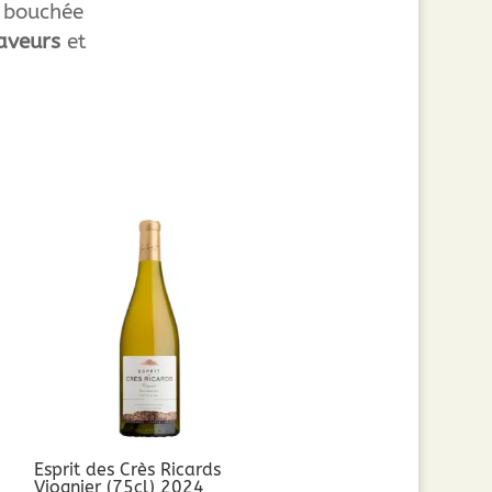
 bouchée
aveurs
et
Esprit des Crès Ricards
Viognier (75cl) 2024