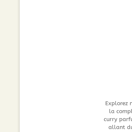
Explorez 
la comp
curry parf
allant d