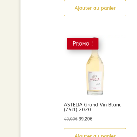
Ajouter au panier
Promo !
ASTELIA Grand Vin Blanc
(75cl) 2020
Le
Le
49,00
€
39,20
€
prix
prix
initial
actuel
Ajouter au panier