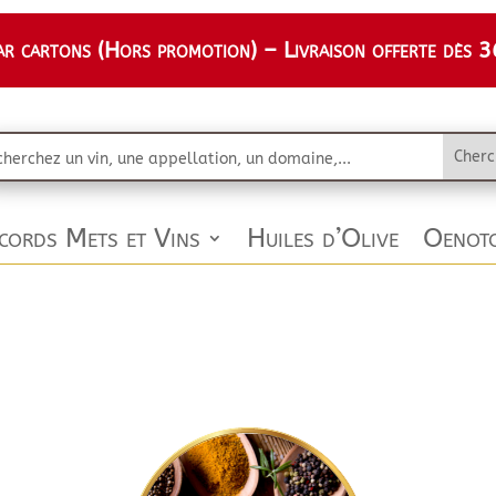
 cartons (Hors promotion) – Livraison offerte dès 36
cords Mets et Vins
Huiles d’Olive
Oenoto