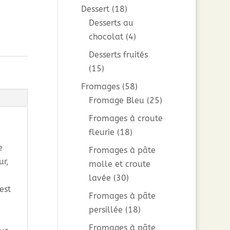
Dessert
(18)
Desserts au
chocolat
(4)
Desserts fruités
(15)
Fromages
(58)
Fromage Bleu
(25)
Fromages à croute
fleurie
(18)
e
Fromages à pâte
ur,
molle et croute
lavée
(30)
est
Fromages à pâte
persillée
(18)
Fromages à pâte