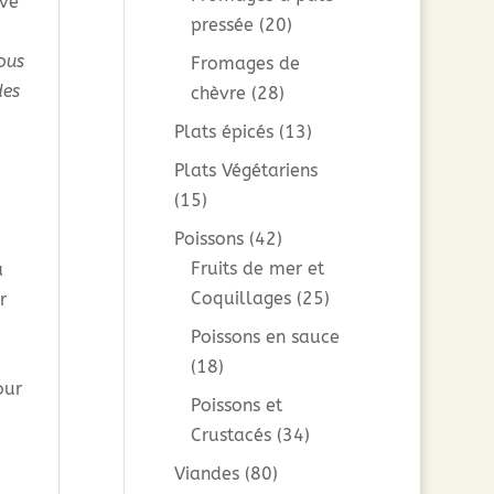
ive
pressée
(20)
ous
Fromages de
des
chèvre
(28)
Plats épicés
(13)
Plats Végétariens
(15)
Poissons
(42)
Fruits de mer et
a
Coquillages
(25)
r
Poissons en sauce
(18)
our
Poissons et
Crustacés
(34)
Viandes
(80)