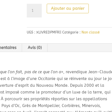
quantité
Ajouter au panier
de
Domaines
Paul
UGS :
XLIVREDPMFR||
Catégorie :
Non classé
Mas
-
Le
entaires
Avis (0)
luxe
rural
en
ue l’on fait, pas de ce que l’on a
», revendique Jean-Claud
Languedoc
st à l’image d’une Occitanie qui se réinvente au jour le jo
-
’ouverture d’esprit du Nouveau Monde. Depuis 2000 et la
Le
est imposé comme le promoteur d’un luxe de la terre, qui 
livre
 À parcourir ses propriétés réparties sur les appellations
en
 Pays d’Oc, Grés de Montpellier, Corbières, Minervois,
Français