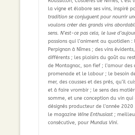
Roussillon, Costières de Nîmes, c’est t
la vigne et élabore ses vins, inspiré p
tradition se conjuguent pour nourrir u
voulons créer des grands vins abordable
sens. N’est-ce pas cela, le luxe d’aujou
passions qui l’animent au quotidien :
Perpignan à Nîmes ; des vins évidents
différents ; les plaisirs du goût au r
de Montagnac, son fief ; l’amour des 
promenade et le labour ; le besoin de
mer, des causses et des prés, qu’il c
et à faire vrombir ; le sens des matiè
somme, et une conception du vin qui 
désignés producteur de l’année 2020
le magazine
Wine Enthusiast
; meilleu
consécutive, pour
Mundus Vini
.