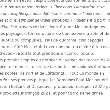
ous sens en éveil, l’esprit connecté aux éléments qu’il cult
ar la nature et son instinct. «
Chez nous, l’innovation et la
ne philosophie que nous définissons comme le “luxe rural” : n
s et ainsi stimuler de vraies émotions, uniquement à partir 
rd’hui ?
»À travers ce livre, Jean-Claude Mas partage les
 les paysages à fort caractère, de Carcassonne à Sète et de
, subtils ou complexes, issus de quarante-cinq cépages
estaurant Côté Mas, établi avec une maison d’hôte à la cave
chevaux installés tout près dans un corral, pour la
s produits simples du potager, du verger, des ruches, de l
uisine lui-même ; la science des belles mécaniques à répare
res nobles, de l’art et de l’artisanat… Tout un monde en
a fait ses preuves puisque les Domaines Paul Mas ont été
 selon Bettane et Desseauve, producteur européen 2020 p
r producteur français 2021, et pour la troisième année