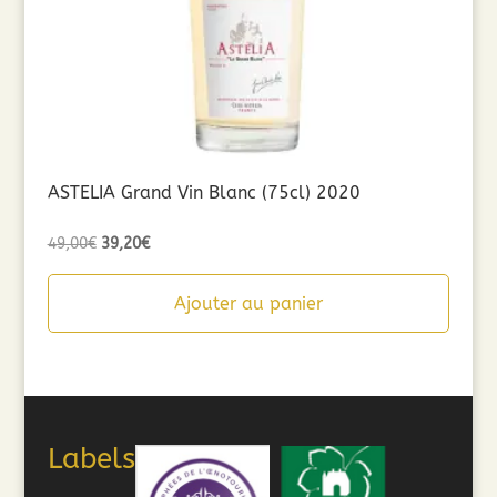
ASTELIA Grand Vin Blanc (75cl) 2020
Le
Le
49,00
€
39,20
€
prix
prix
initial
actuel
Ajouter au panier
était :
est :
49,00€.
39,20€.
Labels