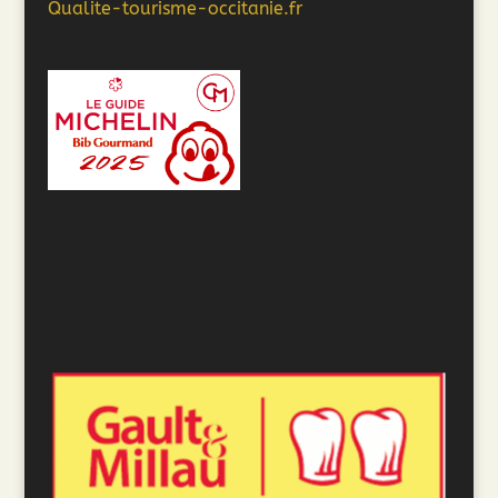
Qualite-tourisme-occitanie.fr