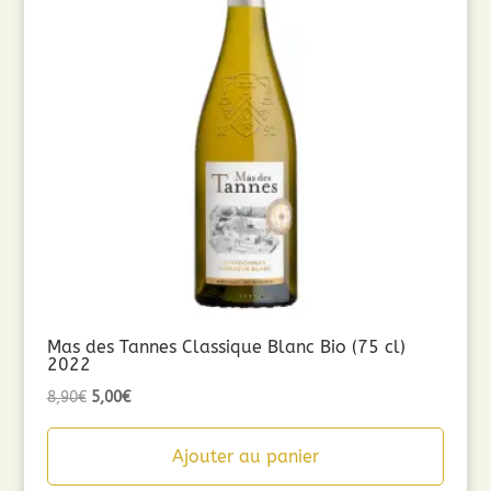
Mas des Tannes Classique Blanc Bio (75 cl)
2022
Le
Le
8,90
€
5,00
€
prix
prix
initial
actuel
Ajouter au panier
était :
est :