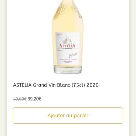
ASTELIA Grand Vin Blanc (75cl) 2020
Le
Le
49,00
€
39,20
€
prix
prix
initial
actuel
Ajouter au panier
était :
est :
49,00€.
39,20€.