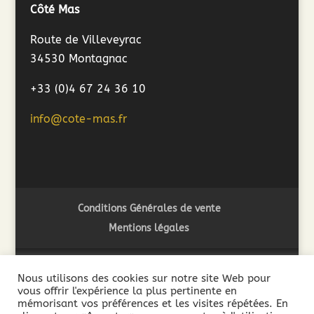
Côté Mas
Route de Villeveyrac
34530 Montagnac
+33 (0)4 67 24 36 10
info@cote-mas.fr
Conditions Générales de vente
Mentions légales
Nous utilisons des cookies sur notre site Web pour
vous offrir l'expérience la plus pertinente en
2018 ©Côté Mas - L'abus d'alcool est dangereux pour la
mémorisant vos préférences et les visites répétées. En
santé. A consommer avec modération - La vente de boissons