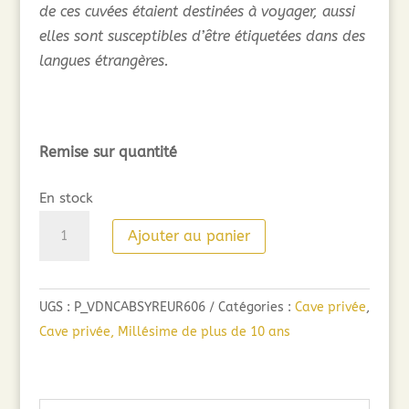
de ces cuvées étaient destinées à voyager, aussi
elles sont susceptibles d’être étiquetées dans des
langues étrangères.
Remise sur quantité
En stock
quantité
Ajouter au panier
de
Vignes
de
UGS :
P_VDNCABSYREUR606
Catégories :
Cave privée
,
Nicole
Cave privée, Millésime de plus de 10 ans
Cabernet
Syrah
2006