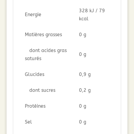
328 kJ / 79
Energie
kcal
Matières grasses
0 g
dont acides gras
0 g
saturés
Glucides
0,9 g
dont sucres
0,2 g
Protéines
0 g
Sel
0 g