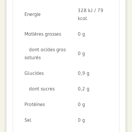
328 kJ / 79
Energie
kcal
Matières grasses
0 g
dont acides gras
0 g
saturés
Glucides
0,9 g
dont sucres
0,2 g
Protéines
0 g
Sel
0 g