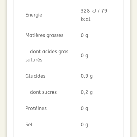
328 kJ / 79
Energie
kcal
Matières grasses
0 g
dont acides gras
0 g
saturés
Glucides
0,9 g
dont sucres
0,2 g
Protéines
0 g
Sel
0 g