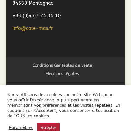
34530 Montagnac
+33 (0)4 67 24 36 10
info@cote-mas.fr
Conditions Générales de vente
Mentions légales
Nous utilisons des cookies sur notre site Web pour
vous offrir l'expérience la plus pertinente en
2018 ©Côté Mas - L'abus d'alcool est dangereux pour la
mémorisant vos préférences et les visites répétées. En
santé. A consommer avec modération - La vente de boissons
cliquant sur «Accepter», vous consentez à l'utilisation
de TOUS les cookies.
alcooliques est interdite aux mineurs de moins de 18 ans. La
preuve de la majorité de l’acheteur est exigée au moment de
Paramètres
Accepter