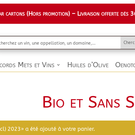
 cartons (Hors promotion) – Livraison offerte dès 36
cords Mets et Vins
Huiles d’Olive
Oenoto
Bio et Sans S
cl) 2023» a été ajouté à votre panier.