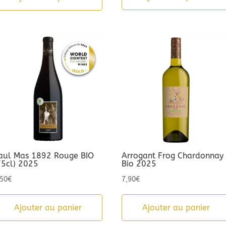
était :
est :
9,90€.
5,00€.
aul Mas 1892 Rouge BIO
Arrogant Frog Chardonnay
75cl) 2025
Bio 2025
,50
€
7,90
€
Ajouter au panier
Ajouter au panier