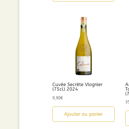
8,90€.
5,00€.
Cuvée Secrète Viognier
A
(75cl) 2024
T
(
9,90
€
3
Ajouter au panier