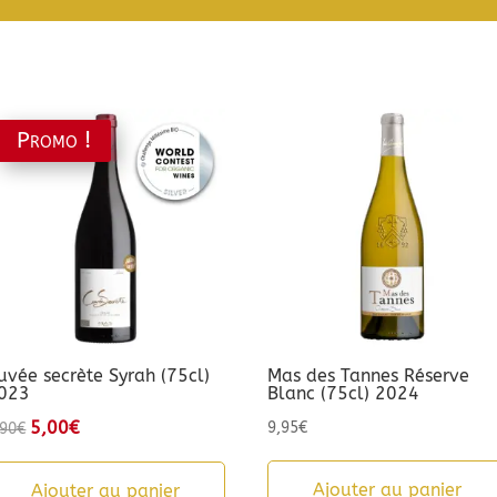
Promo !
uvée secrète Syrah (75cl)
Mas des Tannes Réserve
023
Blanc (75cl) 2024
Le
5,00
€
Le
9,95
€
,90
€
prix
prix
initial
actuel
Ajouter au panier
Ajouter au panier