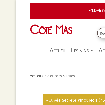
-10% par
Accueil
Les vins
Ac
Accueil
›
Bio et Sans Sulfites
«Cuvée Secrète Pinot Noir (75