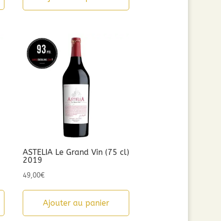
était :
est :
8,90€.
5,00€.
ASTELIA Le Grand Vin (75 cl)
2019
49,00
€
Ajouter au panier