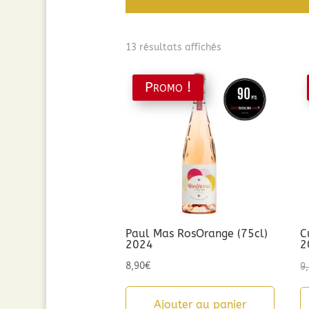
Trié
13 résultats affichés
par
popularité
Promo !
Paul Mas RosOrange (75cl)
C
2024
2
8,90
€
9
Ajouter au panier