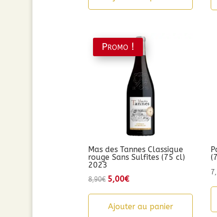
Promo !
Mas des Tannes Classique
P
rouge Sans Sulfites (75 cl)
(
2023
7
Le
5,00
€
Le
8,90
€
prix
prix
initial
actuel
Ajouter au panier
était :
est :