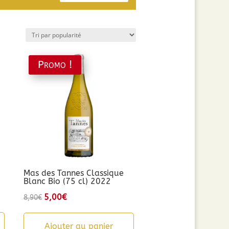
Promo !
Mas des Tannes Classique
Blanc Bio (75 cl) 2022
Le
5,00
€
Le
8,90
€
prix
prix
initial
actuel
Ajouter au panier