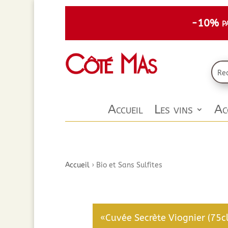
-10% par
Accueil
Les vins
Ac
Accueil
›
Bio et Sans Sulfites
«Cuvée Secrète Viognier (75cl