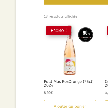
Trié
13 résultats affichés
par
popularité
Promo !
Paul Mas RosOrange (75cl)
C
2024
2
8,90
€
9
Ajouter au panier