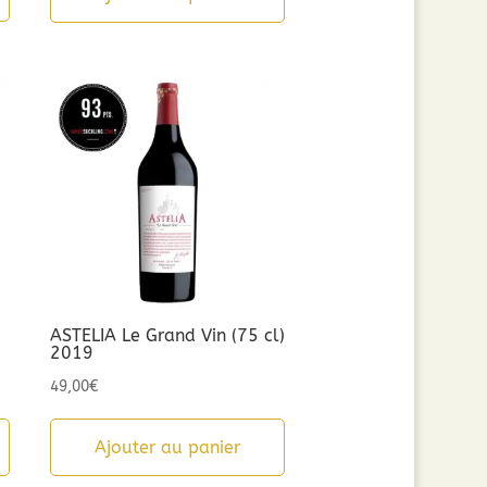
était :
est :
8,90€.
5,00€.
ASTELIA Le Grand Vin (75 cl)
2019
49,00
€
Ajouter au panier