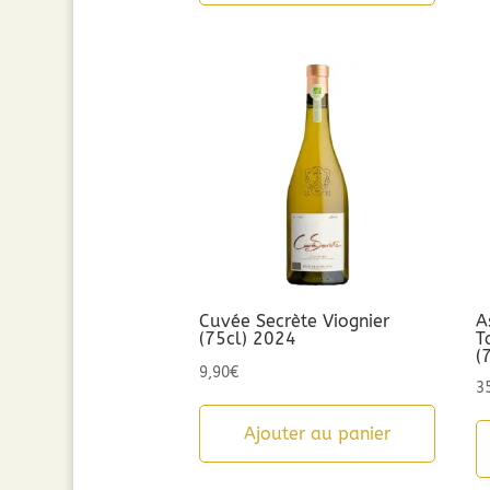
8,90€.
5,00€.
Cuvée Secrète Viognier
A
(75cl) 2024
T
(
9,90
€
3
Ajouter au panier