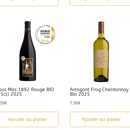
était :
est :
9,90€.
5,00€.
aul Mas 1892 Rouge BIO
Arrogant Frog Chardonnay
75cl) 2025
Bio 2025
,50
€
7,90
€
Ajouter au panier
Ajouter au panier