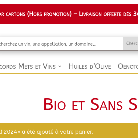
 cartons (Hors promotion) – Livraison offerte dès 36
cords Mets et Vins
Huiles d’Olive
Oenoto
Bio et Sans S
) 2024» a été ajouté à votre panier.