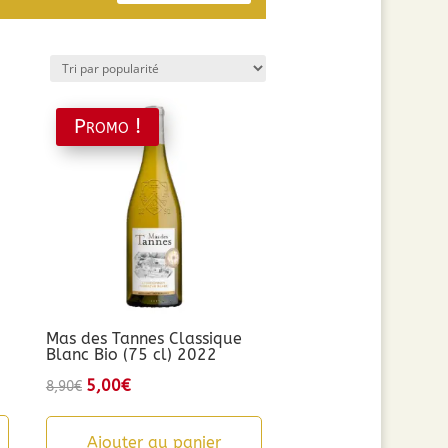
Promo !
Mas des Tannes Classique
Blanc Bio (75 cl) 2022
Le
5,00
€
Le
8,90
€
prix
prix
initial
actuel
Ajouter au panier