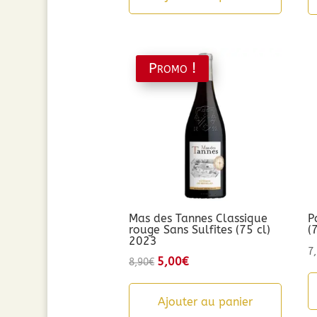
Promo !
Mas des Tannes Classique
P
rouge Sans Sulfites (75 cl)
(
2023
7
Le
5,00
€
Le
8,90
€
prix
prix
initial
actuel
Ajouter au panier
était :
est :