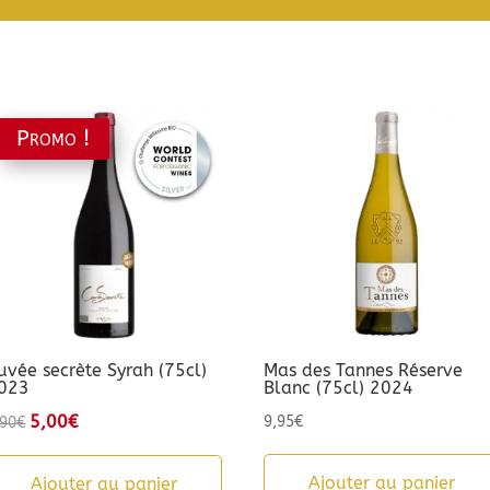
Promo !
uvée secrète Syrah (75cl)
Mas des Tannes Réserve
023
Blanc (75cl) 2024
Le
5,00
€
Le
9,95
€
,90
€
prix
prix
initial
actuel
Ajouter au panier
Ajouter au panier