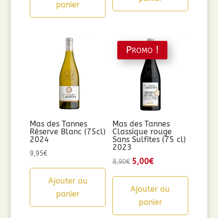
panier
9,90€.
5,00€.
Promo !
Mas des Tannes
Mas des Tannes
Réserve Blanc (75cl)
Classique rouge
2024
Sans Sulfites (75 cl)
2023
9,95
€
Le
5,00
€
Le
8,90
€
prix
prix
Ajouter au
initial
actuel
Ajouter au
panier
était :
est :
panier
8,90€.
5,00€.