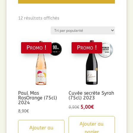
Trié
12 résultats affichés
par
popularité
Promo !
Promo !
Paul Mas
Cuvée secrète Syrah
RosOrange (75cl)
(75cl) 2023
2024
Le
5,00
€
Le
9,90
€
8,90
€
prix
prix
initial
actuel
Ajouter au
Ajouter au
était :
est :
panier