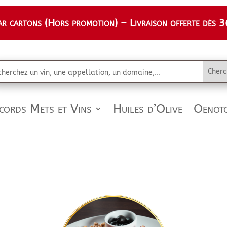
 cartons (Hors promotion) – Livraison offerte dès 36
cords Mets et Vins
Huiles d’Olive
Oenoto