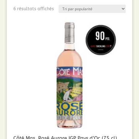
Trié
6 résultats affichés
par
popularité
Côté Mas, Rosé Aurore IGP Pays d’Oc (75 cl)