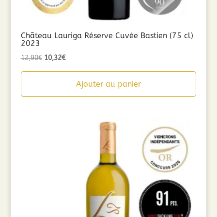
Château Lauriga Réserve Cuvée Bastien (75 cl)
2023
Le
Le
12,90
€
10,32
€
prix
prix
initial
actuel
Ajouter au panier
était :
est :
12,90€.
10,32€.