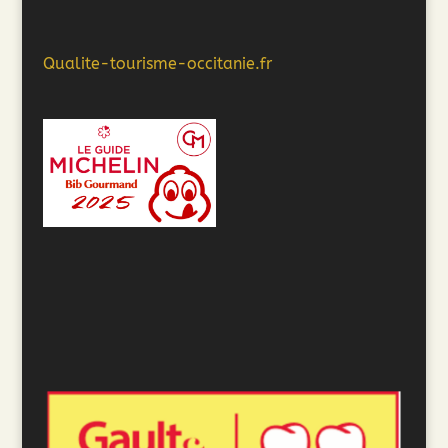
Qualite-tourisme-occitanie.fr