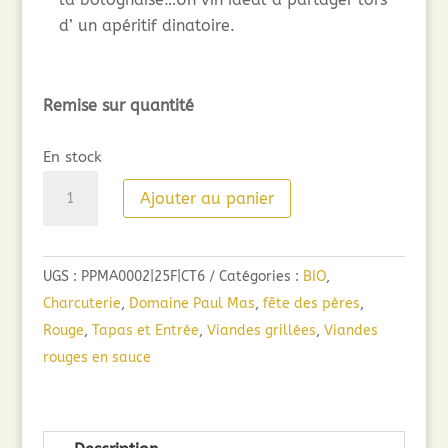
d’ un apéritif dinatoire.
Remise sur quantité
En stock
quantité
Ajouter au panier
de
Paul
Mas
UGS :
PPMA0002|25F|CT6
Catégories :
BIO
,
1892
Charcuterie
,
Domaine Paul Mas
,
fête des pères
,
Rouge
Rouge
,
Tapas et Entrée
,
Viandes grillées
,
Viandes
BIO
rouges en sauce
(75cl)
2025