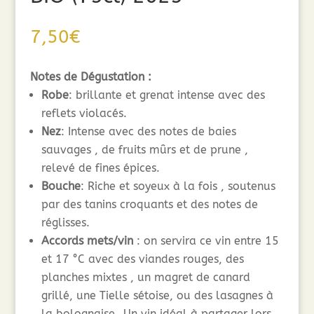
7,50
€
Notes de Dégustation :
Robe
: brillante et grenat intense avec des
reflets violacés.
Nez
: Intense avec des notes de baies
sauvages , de fruits mûrs et de prune ,
relevé de fines épices.
Bouche
: Riche et soyeux à la fois , soutenus
par des tanins croquants et des notes de
réglisses.
Accords mets/vin
: on servira ce vin entre 15
et 17 °C avec des viandes rouges, des
planches mixtes , un magret de canard
grillé, une Tielle sétoise, ou des lasagnes à
la bolognaise…Un vin idéal à partager lors