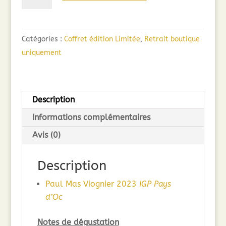
de
Coffret
vins
Catégories :
Coffret édition Limitée
,
Retrait boutique
édition
uniquement
limitée
Description
Informations complémentaires
Avis (0)
Description
Paul Mas Viognier 2023
IGP Pays
d’Oc
Notes de dégustation