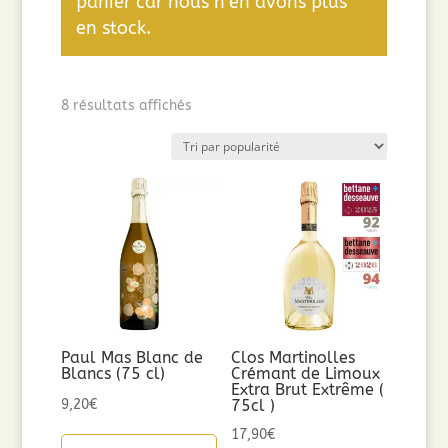
panier car nous n’en avons plus
en stock.
Trié
8 résultats affichés
par
popularité
Paul Mas Blanc de
Clos Martinolles
Blancs (75 cl)
Crémant de Limoux
Extra Brut Extrême (
9,20
€
75cl )
17,90
€