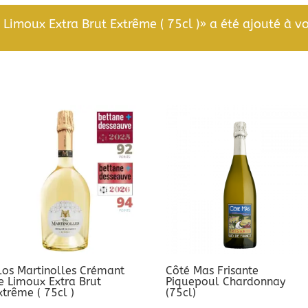
Limoux Extra Brut Extrême ( 75cl )» a été ajouté à vo
los Martinolles Crémant
Côté Mas Frisante
e Limoux Extra Brut
Piquepoul Chardonnay
xtrême ( 75cl )
(75cl)