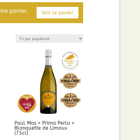
tre panier.
Voir le panier
Paul Mas « Prima Perla »
Blanquette de Limoux
(75cl)