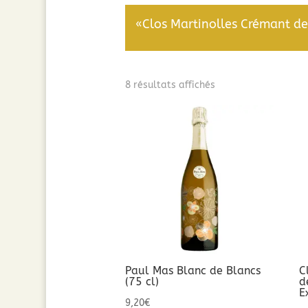
«Clos Martinolles Crémant de 
Trié
8 résultats affichés
par
popularité
Paul Mas Blanc de Blancs
C
(75 cl)
d
E
9,20
€