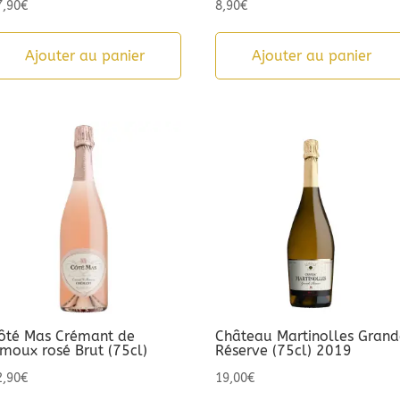
7,90
€
8,90
€
Ajouter au panier
Ajouter au panier
ôté Mas Crémant de
Château Martinolles Grand
imoux rosé Brut (75cl)
Réserve (75cl) 2019
2,90
€
19,00
€