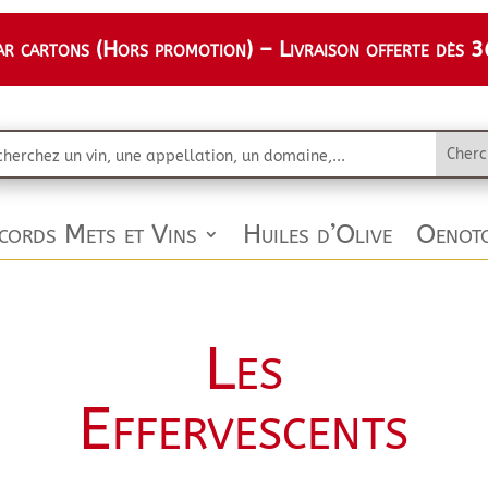
 cartons (Hors promotion) – Livraison offerte dès 36
cords Mets et Vins
Huiles d’Olive
Oenoto
Les
Effervescents