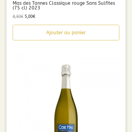
Mas des Tannes Classique rouge Sans Sulfites
(75 cl) 2023
Le
Le
8,90
€
5,00
€
prix
prix
initial
actuel
Ajouter au panier
était :
est :
8,90€.
5,00€.