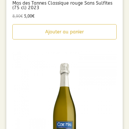
Mas des Tannes Classique rouge Sans Sulfites
(75 cl) 2023
Le
Le
8,90
€
5,00
€
prix
prix
initial
actuel
Ajouter au panier
était :
est :
8,90€.
5,00€.