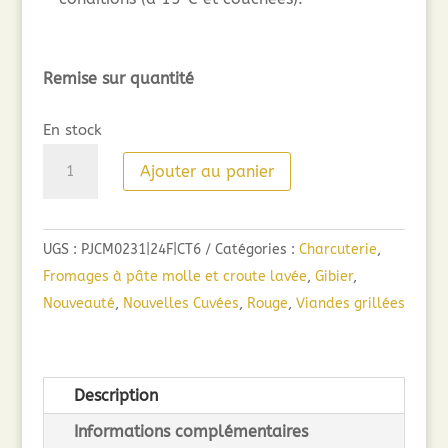
Remise sur quantité
En stock
quantité
Ajouter au panier
de
Vive
le
UGS :
PJCM0231|24F|CT6
Catégories :
Charcuterie
,
Rouge
Fromages à pâte molle et croute lavée
,
Gibier
,
!
Nouveauté
,
Nouvelles Cuvées
,
Rouge
,
Viandes grillées
Pinot
Noir
(75cl)
Description
2024
Informations complémentaires