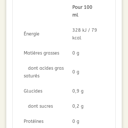
Pour 100
ml
328 kJ / 79
Énergie
kcal
Matières grasses
0 g
dont acides gras
0 g
saturés
Glucides
0,9 g
dont sucres
0,2 g
Protéines
0 g