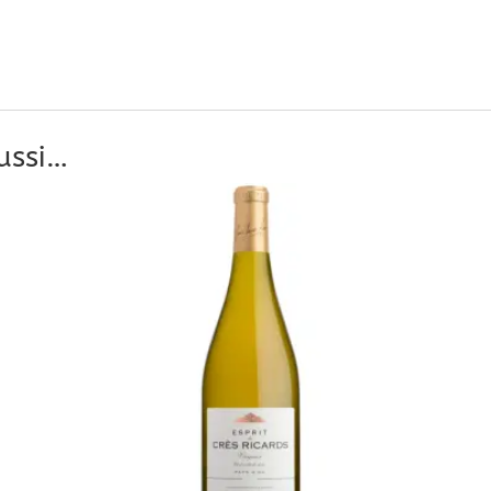
ussi…