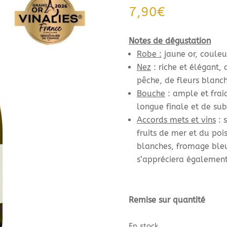
7,90
€
Notes de dégustation
Robe :
jaune or, couleu
Nez
: riche et élégant, 
pêche, de fleurs blanch
Bouche
: ample et frai
longue finale et de sub
Accords mets et vins
: 
fruits de mer et du poi
blanches, fromage bleu, 
s’appréciera également 
Remise sur quantité
En stock