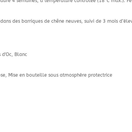
 dure 4 semaines, à température contrôlée (18°C max.). 
 dans des barriques de chêne neuves, suivi de 3 mois d’élev
s d'Oc, Blanc
ose, Mise en bouteille sous atmosphère protectrice