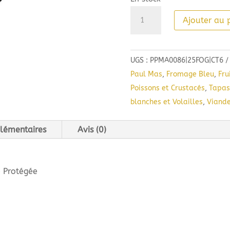
quantité
Ajouter au 
de
Paul
Mas
UGS :
PPMA0086|25FOG|CT6
Viognier
Paul Mas
,
Fromage Bleu
,
Fru
(75cl)
Poissons et Crustacés
,
Tapas
2025
blanches et Volailles
,
Viande
lémentaires
Avis (0)
e Protégée