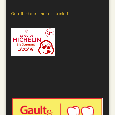
Qualite-tourisme-occitanie.fr