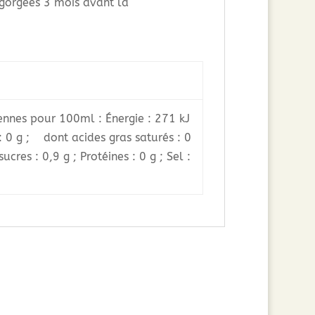
égorgées 3 mois avant la
ennes pour 100ml : Énergie : 271 kJ
 : 0 g ; dont acides gras saturés : 0
cres : 0,9 g ; Protéines : 0 g ; Sel :