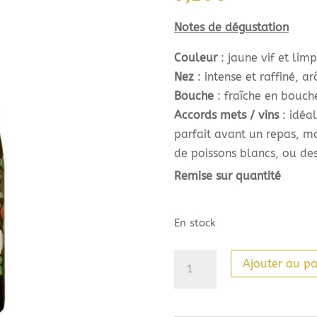
Notes de dégustation
Couleur
: jaune vif et limp
Nez
: intense et raffiné, a
Bouche
: fraîche en bouch
Accords mets / vins
: idéal
parfait avant un repas, ma
de poissons blancs, ou des
Remise sur quantité
En stock
quantité
Ajouter au pa
de
Paul
Mas