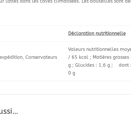
 lattes dans les caves climatisées. Les bouteilles sont d
Déclaration nutritionnelle
Valeurs nutritionnelles moy
’expédition, Conservateurs
/ 65 kcal ; Matières grasses
g ; Glucides : 1,6 g ; dont su
0 g
ussi…