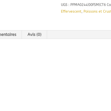
UGS :
PPMA0244|00FSM|CT6
Ca
Blanc
Effervescent
,
Poissons et Crus
de
Blancs
(75
cl)
entaires
Avis (0)