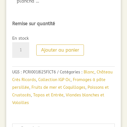
plancha …
Remise sur quantité
En stock
quantité
Ajouter au panier
de
Esprit
des
UGS :
PCRI0018|25F|CT6
Catégories :
Blanc
,
Château
Crès
Crès Ricards
,
Collection IGP Oc
,
Fromages à pâte
Ricards
persillée
,
Fruits de mer et Coquillages
,
Poissons et
Marsanne
Crustacés
,
Tapas et Entrée
,
Viandes blanches et
Roussanne
Volailles
(75cl)
2025