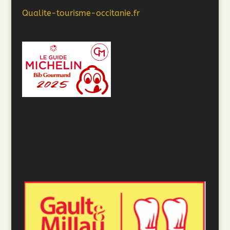
Qualite-tourisme-occitanie.fr