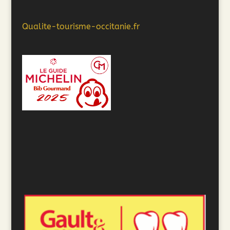
Qualite-tourisme-occitanie.fr