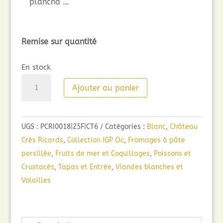
plancha …
Remise sur quantité
En stock
quantité
Ajouter au panier
de
Esprit
des
UGS :
PCRI0018|25F|CT6
Catégories :
Blanc
,
Château
Crès
Crès Ricards
,
Collection IGP Oc
,
Fromages à pâte
Ricards
persillée
,
Fruits de mer et Coquillages
,
Poissons et
Marsanne
Crustacés
,
Tapas et Entrée
,
Viandes blanches et
Roussanne
Volailles
(75cl)
2025