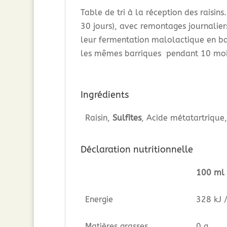
Table de tri à la réception des raisi
30 jours), avec remontages journalier
leur fermentation malolactique en bar
les mêmes barriques pendant 10 moi
Ingrédients
Raisin,
Sulfites
, Acide métatartrique
Déclaration nutritionnelle
100 ml
Energie
328 kJ 
Matières grasses
0 g