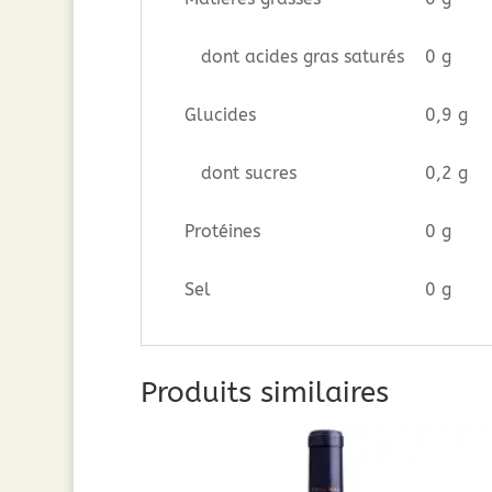
dont acides gras saturés
0 g
Glucides
0,9 g
dont sucres
0,2 g
Protéines
0 g
Sel
0 g
Produits similaires