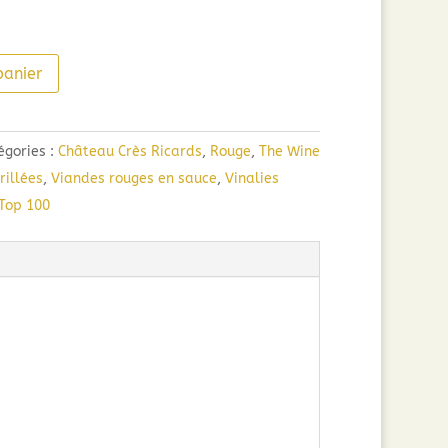
panier
égories :
Château Crès Ricards
,
Rouge
,
The Wine
rillées
,
Viandes rouges en sauce
,
Vinalies
Top 100