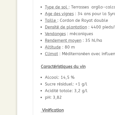
Type de sol
: Terrasses argilo-calc
Age des vignes
: 34 ans pour la Syr
Taille
: Cordon de Royat double
Densité de plantation
: 4400 pieds/
Vendanges
: mécaniques
Rendement moyen
: 35 hl/ha
Altitude
: 80 m
Climat
: Méditerranéen avec influe
Caractéristiques du vin
Alcool: 14,5 %
Sucre résiduel: <1 g/l
Acidité totale: 3,2 g/l
pH: 3,82
Vinification