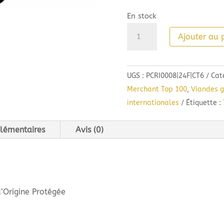
En stock
quantité
Ajouter au 
de
Château
des
UGS :
PCRI0008|24F|CT6
Cat
Crès
Merchant Top 100
,
Viandes g
Ricards
internationales
Étiquette :
Oenothera
AOC
lémentaires
Avis (0)
Terrasses
du
Larzac
(75cl)
2024
’Origine Protégée