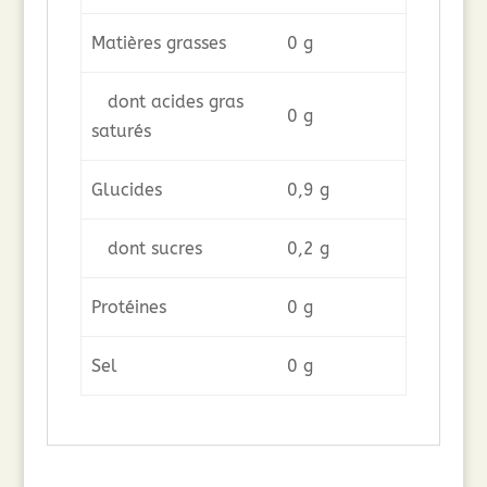
Matières grasses
0 g
dont acides gras
0 g
saturés
Glucides
0,9 g
dont sucres
0,2 g
Protéines
0 g
Sel
0 g